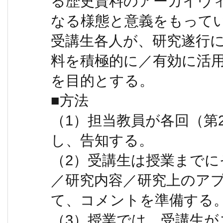
る歴史資料のアーカイヴ
なる様態と意義をもって
受講生各人が、研究遂行
料を積極的に／有効に活
を目的とする。
■方法
（1）担当教員が各回（第
し、告知する。
（2）受講生は授業まで
／研究内容／研究上のア
て、コメントを準備する
（3）授業では、受講生