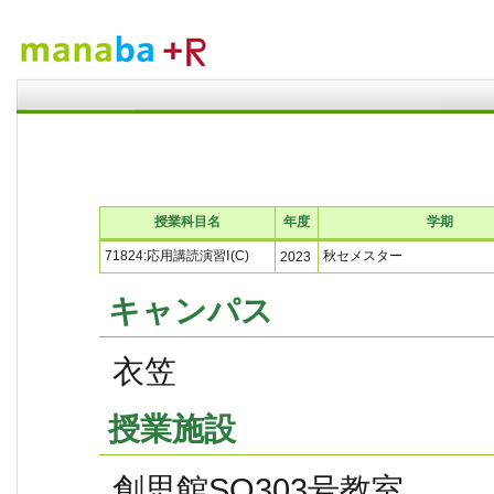
授業科目名
年度
学期
71824:応用講読演習Ⅰ(C)
秋セメスター
2023
キャンパス
衣笠
授業施設
創思館SO303号教室